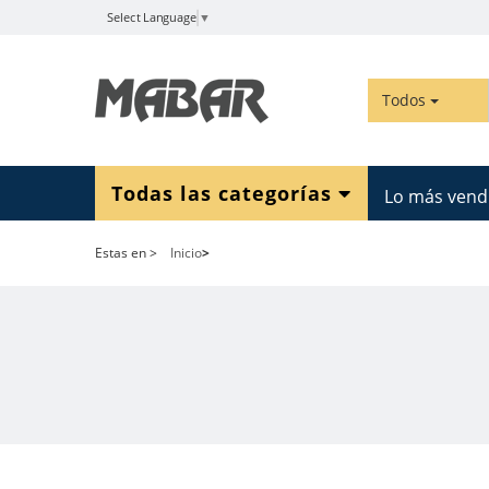
Select Language
▼
Todos
Todas las categorías
Lo más vend
Estas en
>
Inicio
>