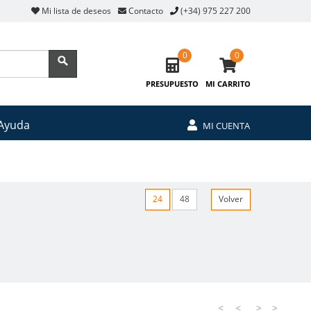
Mi lista de deseos
Contacto
(+34) 975 227 200
0
0
PRESUPUESTO
MI CARRITO
Ayuda
MI CUENTA
24
48
Volver
<
<
>
>