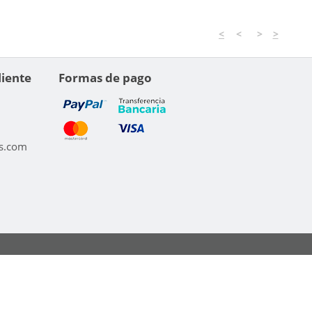
<
<
>
>
liente
Formas de pago
s.com