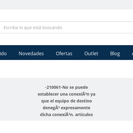
ido
Novedades
Ofertas
Outlet
Blog
-210061-No se puede
establecer una conexiÃ³n ya
que el equipo de destino
denegÃ³ expresamente
dicha conexiÃ³n. artículos