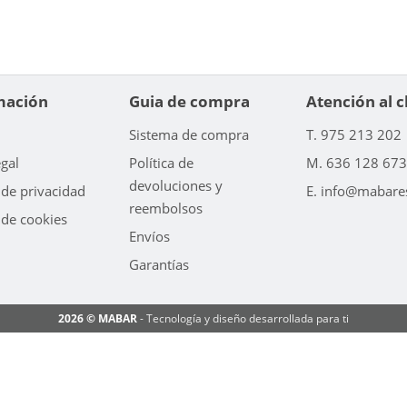
mación
Guia de compra
Atención al c
Sistema de compra
T. 975 213 202
egal
Política de
M. 636 128 673
devoluciones y
 de privacidad
E. info@mabare
reembolsos
 de cookies
Envíos
Garantías
2026 © MABAR
- Tecnología y diseño desarrollada para ti