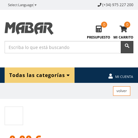
(+34) 975 227 200
Select Language
▼
0
0
PRESUPUESTO
MI CARRITO
Todas las categorías
MI CUENTA
volver