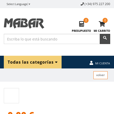
(+34) 975 227 200
Select Language
▼
0
0
PRESUPUESTO
MI CARRITO
Todas las categorías
MI CUENTA
volver