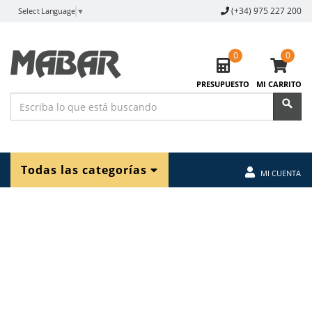
(+34) 975 227 200
Select Language
▼
0
0
PRESUPUESTO
MI CARRITO
Todas las categorías
MI CUENTA