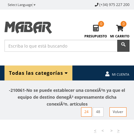
(+34) 975 227 200
Select Language
▼
0
0
PRESUPUESTO
MI CARRITO
Todas las categorías
MI CUENTA
-210061-No se puede establecer una conexiÃ³n ya que el
equipo de destino denegÃ³ expresamente dicha
conexiÃ³n. artículos
24
48
Volver
<
<
>
>