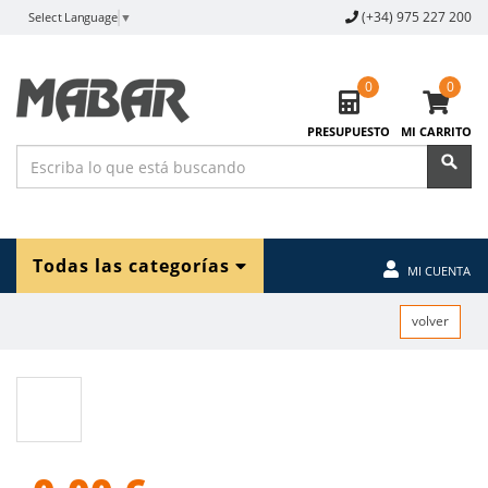
(+34) 975 227 200
Select Language
▼
0
0
PRESUPUESTO
MI CARRITO
Todas las categorías
MI CUENTA
volver