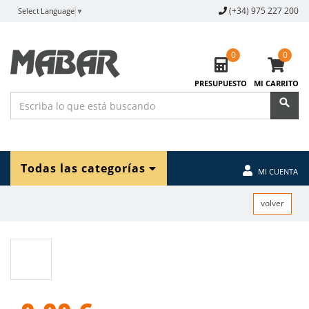
(+34) 975 227 200
Select Language
▼
0
0
PRESUPUESTO
MI CARRITO
Todas las categorías
MI CUENTA
volver